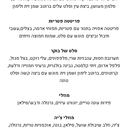
סלמון מעושן, ביצת עין וסלט עלים ברוטב שמן זית ולימון
פריטטה פטריות
פריטטה אפויה בתנור עם פטריות, תפוחי אדמה, בצלים,עשבי
תיבול וביצים. מוגש עם סלט, שמנת חמוצה וזיתים
סלט של בוקר
תערובת חסות, עגבניות שרי, מלפפונים, עלי רוקט, בצל סגול,
פלפל אדום, זיתי קלמטה, גבינה בולגרית, גרעיני חמנייה ודלעת,
קרוטונים, ברוטב לימון ושמן זית. מוגש עם ביצה קשה וסלט
טונה
מוזלי
פירות עונה טריים, יוגורט עיזים, גרנולה ודבש/סילאן
מוזלי צ'יה
צ'יה, חלב שיבולת שועל, סילאן, בננה, אוכמניות טריות, גרנולה,