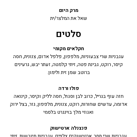
מרק היום
שאל את המלצר/ית
סלטים
חקלאים מקומי
עגבניות שרי צבעוניות, מלפפון, פלפל אדום, צנונית, חסה
קיסר, רוקט, גבינת פטה, זיתי קלמטה, זעתר יבש, גרעינים
ברוטב שמן זית ולימון.
פולו ורדה
חזה עוף בגריל, כרוב לבן וסגול, חסה לליק וקיסר, קינואה
אדומה, עדשים שחורות, רוקט, צנונית, מלפפון, גזר, בצל ירוק
ואגוזי מלך בוינגרט בלסמי
פנצנלה ארטישוק
עגבניות שרי תמר, ארטישוקים צלויים, עגבניות מיובשות, זיתי