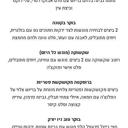
טוסט גבינה בלחם בריוש עם סלט אבוקדו טרי, עלי רוקט
וביצת עין
בוקר בקטנה
2 ביצים לבחירה מוגשות לצד ירקות חתוכים גס עם בולגרית,
זיתים מתובלים, לאבנה עם זעתר, סלט טונה ולחם מחמצת
שקשוקה (מוגש כל היום)
רוטב שקשוקה עם 2 ביצים. מוגש עם טחינה, זיתים מתובלים,
סלט אישי ופוקצ'ה
ברוסקטה מקושקשת פטריות
ביצים מקושקשות ופטריות צלויות מונחת על בריוש צלוי על
הפלנצ'ה עם חמאה, איולי צמחי תבלין, גבינת פרמזן, עירית
קצוצה וסלט קיסר
בוקר טוב ניו יורק
חצי בייגל פרעצל קלוי מוגש עם גבינת שמנת, ירקות טריים,