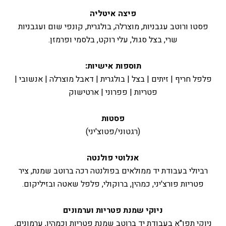
פיצה איטליה
פסטו ורוטב עגבניות, מוצרלה, בולגרית, קונפי שום ועגבניות
שרי, בצל סגול, עלי רוקט, בלסמי ופרמזן.
תוספות אישיות:
פלפל חריף | זיתים | בצל | בולגרית | דאבל מוצרלה | אנשובי |
פטריות | פפרוני | ארטישוק
פסטות
(רגטוני/פטוצ'יני)
אנלוטי פולנטה
רביולי בעבודת יד ממולאים בפולנטה רכה ברוטב שמנת, ציר
פטריות פורצ'יני, כמהין, ברוקולי, פלפל שאטה ובזיליקום.
ניוקי שמנת פטריות וערמונים
ניוקי תפו"א בעבודת יד ברוטב שמנת פטריות וכמהין, ערמונים,