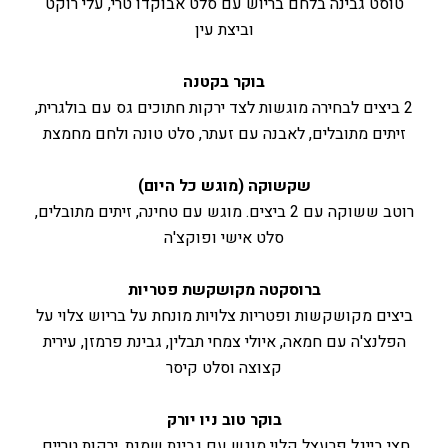
טוסט גבינה בלחם בריוש עם סלט אבוקדו טרי, עלי רוקט
וביצת עין
בוקר בקטנה
2 ביצים לבחירה מוגשות לצד ירקות חתוכים גס עם בולגרית,
זיתים מתובלים, לאבנה עם זעתר, סלט טונה ולחם מחמצת
שקשוקה (מוגש כל היום)
רוטב ששוקה עם 2 ביצים. מוגש עם טחינה, זיתים מתובלים,
סלט אישי ופוקצ'ה
ברוסקטה מקושקשת פטריות
ביצים מקושקשות ופטריות צלויות מונחת על בריוש צלוי על
הפלנצ'ה עם חמאה, איולי צמחי תבלין, גבינת פרמזן, עירית
קצוצה וסלט קיסר
בוקר טוב ניו יורק
חצי בייגל פרעצל קלוי מוגש עם גבינת שמנת, ירקות טריים,