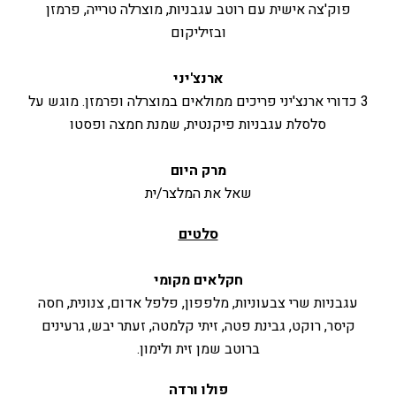
פוק'צה אישית עם רוטב עגבניות, מוצרלה טרייה, פרמזן
ובזיליקום
ארנצ'יני
3 כדורי ארנצ'יני פריכים ממולאים במוצרלה ופרמזן. מוגש על
סלסלת עגבניות פיקנטית, שמנת חמצה ופסטו
מרק היום
שאל את המלצר/ית
סלטים
חקלאים מקומי
עגבניות שרי צבעוניות, מלפפון, פלפל אדום, צנונית, חסה
קיסר, רוקט, גבינת פטה, זיתי קלמטה, זעתר יבש, גרעינים
ברוטב שמן זית ולימון.
פולו ורדה