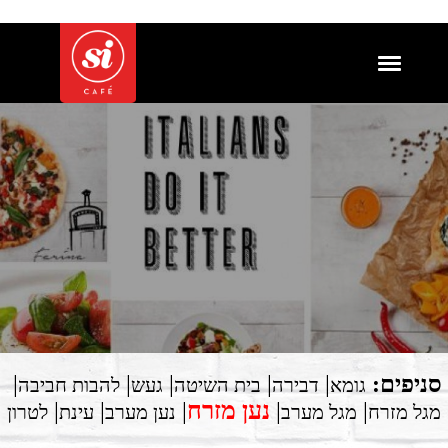
סניפים:
|
|
|
|
|
גומא
דבירה
בית השיטה
געש
להבות חביבה
נען מזרח
|
|
|
|
|
מגל מזרח
מגל מערב
נען מערב
עינת
לטרון