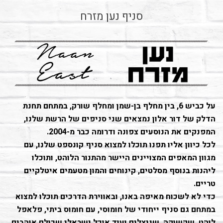
סניף נען מזרח
על כביש 6, בין מחלף בן-שמן ומחלף שורק, במתחם תחנת
הדלק של דור אלון נמצאים שני סניפים של הרשת שלנו,
המפנקים את הנוסעים צפונה ודרומה כבר מ-2004.
לכל כיוון אליו תפנו תוכלו למצוא סניף קונספט שלנו, עם
מגוון המאפים המצויינים היישר מהתנור הלוהט, ותוכלו
ליהנות בנוסף מסלטים, קינוחים והמון מטעמים איטלקיים
טריים.
כדי לא לשכוח מאיפה באנו, ובאווירת הדרכים תוכלו למצוא
במתחם גם סניף ייחודי של חומוסי, עם חומוס ביתי, פלאפל
לוהט, שקשוקה, שניצלים ועוד אוכל ישראלי שכולם אוהבים.